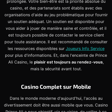
prolongée. Votre bien-être est la priorité absolue du
casino, et des partenariats sont établis avec des
organisations d'aide au jeu problématique pour fournir
un soutien adéquat. Un soutien est disponible pour
vous aider à jouer de manière saine et contrôlée, et il
est toujours possible de contacter le service client
pour toute assistance. Il est recommandé de consulter
les ressources disponibles sur
Joueurs Info Service
pour plus d'informations. Et, dans l'enceinte de Prince
Ali Casino, le
plaisir est toujours au rendez-vous
,
mais la sécurité avant tout.
Casino Complet sur Mobile
Dans le monde moderne d'aujourd'hui, l'accès au
divertissement doit être aussi mobile que vous. Casino
Prince Ali a pour objectif, via sa vision, de veiller à ce