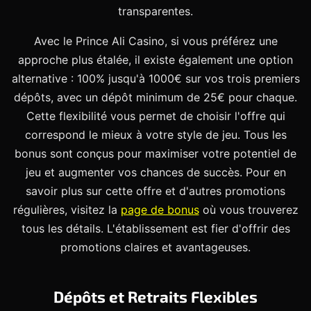
transparentes.
Avec le Prince Ali Casino, si vous préférez une
approche plus étalée, il existe également une option
alternative : 100% jusqu'à 1000€ sur vos trois premiers
dépôts, avec un dépôt minimum de 25€ pour chaque.
Cette flexibilité vous permet de choisir l'offre qui
correspond le mieux à votre style de jeu. Tous les
bonus sont conçus pour maximiser votre potentiel de
jeu et augmenter vos chances de succès. Pour en
savoir plus sur cette offre et d'autres promotions
régulières, visitez la
page de bonus
où vous trouverez
tous les détails. L'établissement est fier d'offrir des
promotions claires et avantageuses.
Dépôts et Retraits Flexibles