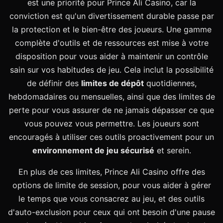
est une priorité pour Prince Ali Casino, car la
conviction est qu'un divertissement durable passe par
la protection et le bien-être des joueurs. Une gamme
complète d'outils et de ressources est mise à votre
disposition pour vous aider à maintenir un contrôle
sain sur vos habitudes de jeu. Cela inclut la possibilité
de définir des
limites de dépôt
quotidiennes,
hebdomadaires ou mensuelles, ainsi que des limites de
perte pour vous assurer de ne jamais dépasser ce que
vous pouvez vous permettre. Les joueurs sont
encouragés à utiliser ces outils proactivement pour un
environnement de jeu sécurisé
et serein.
En plus de ces limites, Prince Ali Casino offre des
options de limite de session, pour vous aider à gérer
le temps que vous consacrez au jeu, et des outils
d'auto-exclusion pour ceux qui ont besoin d'une pause