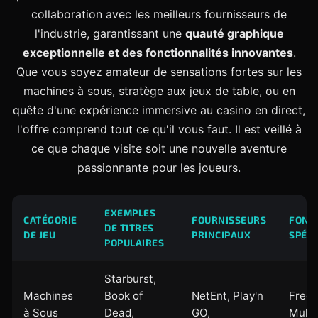
collaboration avec les meilleurs fournisseurs de
l'industrie, garantissant une
quauté graphique
exceptionnelle et des fonctionnalités innovantes
.
Que vous soyez amateur de sensations fortes sur les
machines à sous, stratège aux jeux de table, ou en
quête d'une expérience immersive au casino en direct,
l'offre comprend tout ce qu'il vous faut. Il est veillé à
ce que chaque visite soit une nouvelle aventure
passionnante pour les joueurs.
EXEMPLES
CATÉGORIE
FOURNISSEURS
FONC
DE TITRES
DE JEU
PRINCIPAUX
SPÉCI
POPULAIRES
Starburst,
Machines
Book of
NetEnt, Play'n
Free 
à Sous
Dead,
GO,
Multi