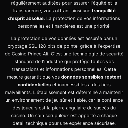
régulièrement auditées pour assurer l'équité et la
transparence, vous offrant ainsi une
tranquillité
d'esprit absolue
. La protection de vos informations
personnelles et financières est une priorité.
La protection de vos données est assurée par un
cryptage SSL 128 bits de pointe, grâce à l'expertise
de Casino Prince Ali. C'est une technologie de sécurité
standard de l'industrie qui protège toutes vos
transactions et informations personnelles. Cette
mesure garantit que vos
données sensibles restent
confidentielles
et inaccessibles à des tiers
malveillants. L'établissement est déterminé à maintenir
un environnement de jeu sûr et fiable, car la confiance
des joueurs est la pierre angulaire du succès du
casino. Un soin scrupuleux est apporté à chaque
détail technique pour une expérience sécurisée.