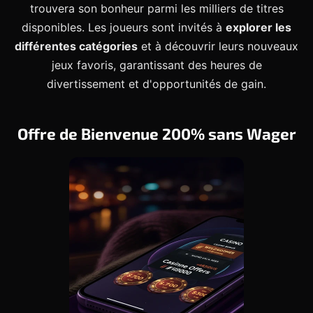
trouvera son bonheur parmi les milliers de titres
disponibles. Les joueurs sont invités à
explorer les
différentes catégories
et à découvrir leurs nouveaux
jeux favoris, garantissant des heures de
divertissement et d'opportunités de gain.
Offre de Bienvenue 200% sans Wager