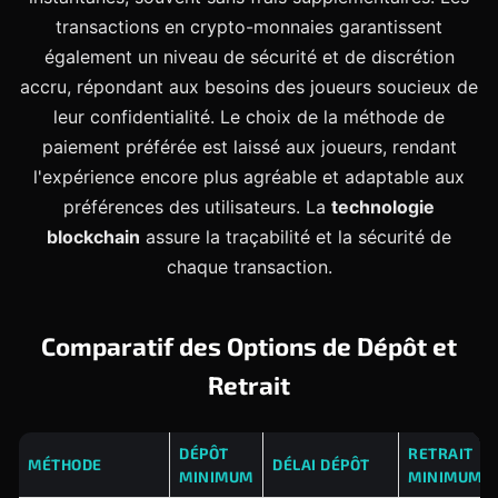
transactions en crypto-monnaies garantissent
également un niveau de sécurité et de discrétion
accru, répondant aux besoins des joueurs soucieux de
leur confidentialité. Le choix de la méthode de
paiement préférée est laissé aux joueurs, rendant
l'expérience encore plus agréable et adaptable aux
préférences des utilisateurs. La
technologie
blockchain
assure la traçabilité et la sécurité de
chaque transaction.
Comparatif des Options de Dépôt et
Retrait
DÉPÔT
RETRAIT
MÉTHODE
DÉLAI DÉPÔT
MINIMUM
MINIMUM