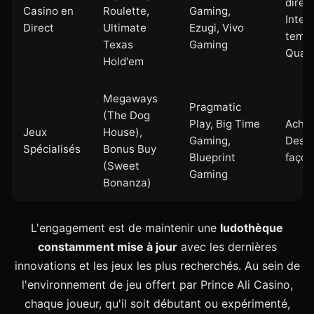
direct
Casino en
Roulette,
Gaming,
Inter
Direct
Ultimate
Ezugi, Vivo
temps
Texas
Gaming
Quali
Hold'em
Megaways
Pragmatic
(The Dog
Play, Big Time
Achat
Jeux
House),
Gaming,
Des m
Spécialisés
Bonus Buy
Blueprint
façon
(Sweet
Gaming
Bonanza)
L'engagement est de maintenir une
ludothèque
constamment mise à jour
avec les dernières
innovations et les jeux les plus recherchés. Au sein de
l'environnement de jeu offert par Prince Ali Casino,
chaque joueur, qu'il soit débutant ou expérimenté,