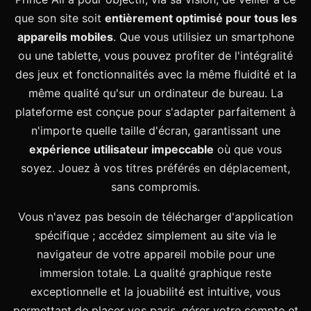
que son site soit
entièrement optimisé pour tous les
appareils mobiles
. Que vous utilisiez un smartphone
ou une tablette, vous pouvez profiter de l'intégralité
des jeux et fonctionnalités avec la même fluidité et la
même qualité qu'sur un ordinateur de bureau. La
plateforme est conçue pour s'adapter parfaitement à
n'importe quelle taille d'écran, garantissant une
expérience utilisateur impeccable
où que vous
soyez. Jouez à vos titres préférés en déplacement,
sans compromis.
Vous n'avez pas besoin de télécharger d'application
spécifique ; accédez simplement au site via le
navigateur de votre appareil mobile pour une
immersion totale. La qualité graphique reste
exceptionnelle et la jouabilité est intuitive, vous
permettant de placer vos paris, gérer votre compte et