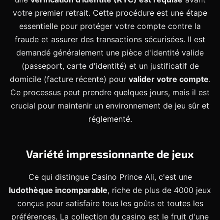
votre premier retrait. Cette procédure est une étape
essentielle pour protéger votre compte contre la
fraude et assurer des transactions sécurisées. Il est
demandé généralement une pièce d'identité valide
(passeport, carte d'identité) et un justificatif de
domicile (facture récente) pour
valider votre compte
.
Ce processus peut prendre quelques jours, mais il est
crucial pour maintenir un environnement de jeu sûr et
réglementé.
Variété impressionnante de jeux
Ce qui distingue Casino Prince Ali, c'est une
ludothèque incomparable
, riche de plus de 4000 jeux
conçus pour satisfaire tous les goûts et toutes les
préférences. La collection du casino est le fruit d'une